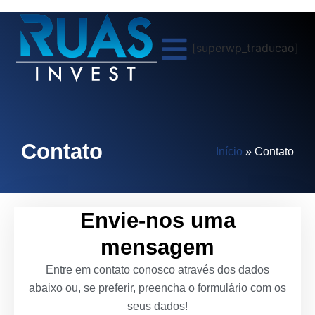
[superwp_traducao]
Contato
Início
»
Contato
Envie-nos uma
mensagem
Entre em contato conosco através dos dados
abaixo ou, se preferir, preencha o formulário com os
seus dados!