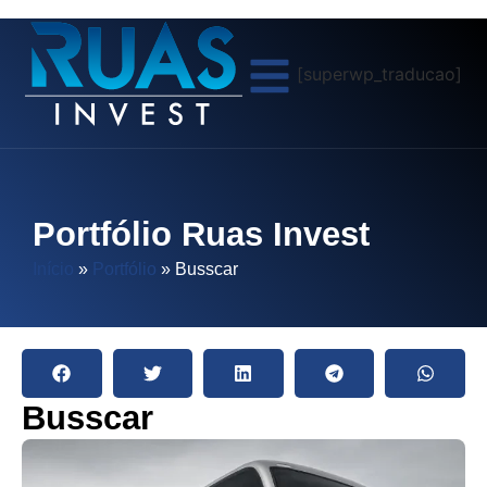
[superwp_traducao]
Portfólio Ruas Invest
Início
»
Portfólio
»
Busscar
Busscar