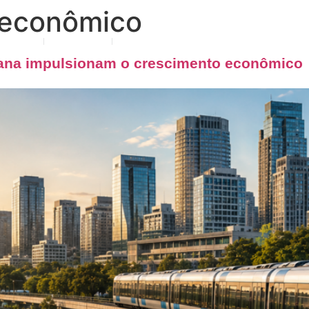
 econômico
tuação
Notícias
Contato
bana impulsionam o crescimento econômico