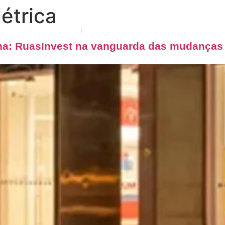
étrica
tuação
Notícias
Contato
ana: RuasInvest na vanguarda das mudanças