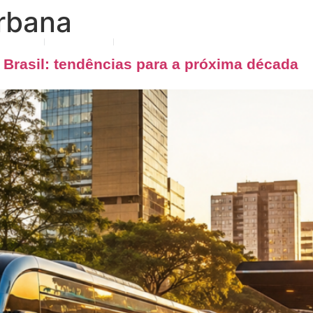
rbana
tuação
Notícias
Contato
o Brasil: tendências para a próxima década