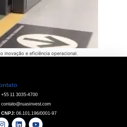
 inovação e eficiência operacional.
ontato
+55 11 3035-4700
contato@ruasinvest.com
CNPJ:
06.101.196/0001-97