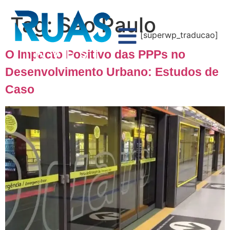
Tag:
São Paulo
[superwp_traducao]
O Impacto Positivo das PPPs no
Desenvolvimento Urbano: Estudos de
Caso